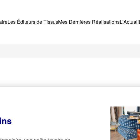
aire
Les Éditeurs de Tissus
Mes Dernières Réalisations
L'Actuali
ins
émentaire, une petite touche de