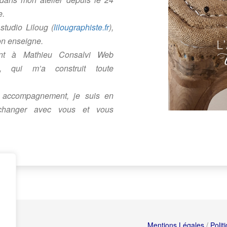
e.
tudio Liloug (
lilougraphiste.fr
),
on enseigne.
nt à Mathieu Consalvi Web
, qui m’a construit toute
r accompagnement, je suis en
échanger avec vous et vous
Mentions Légales
/
Polit