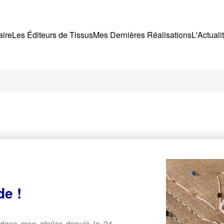
aire
Les Éditeurs de Tissus
Mes Dernières Réalisations
L'Actuali
de !
 dans mon atelier depuis le 24