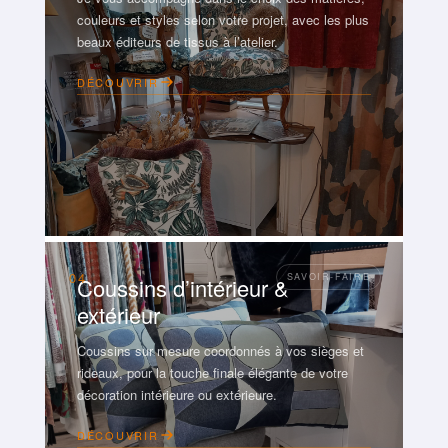
couleurs et styles selon votre projet, avec les plus
beaux éditeurs de tissus à l’atelier.
DÉCOUVRIR
04
Coussins d’intérieur &
extérieur
Coussins sur mesure coordonnés à vos sièges et
rideaux, pour la touche finale élégante de votre
décoration intérieure ou extérieure.
DÉCOUVRIR