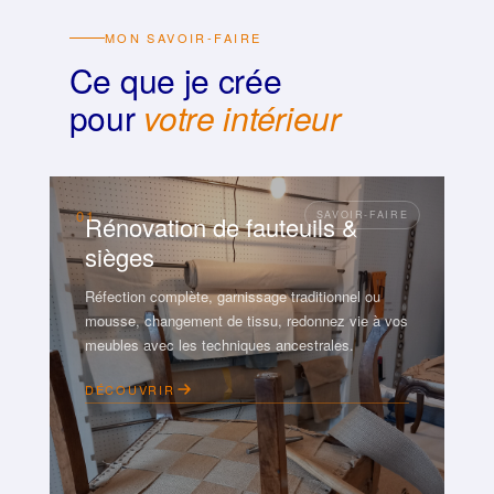
MON SAVOIR-FAIRE
Ce que je crée
pour
votre intérieur
01
Rénovation de fauteuils &
sièges
Réfection complète, garnissage traditionnel ou
mousse, changement de tissu, redonnez vie à vos
meubles avec les techniques ancestrales.
DÉCOUVRIR