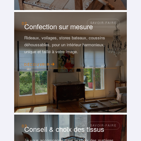
02
Confection sur mesure
Rideaux, voilages, stores bateaux, coussins
déhoussables, pour un intérieur harmonieux,
unique et taillé à votre image.
DÉCOUVRIR
03
Conseil & choix des tissus
Je vous accompagne dans le choix des matières,