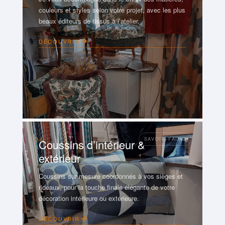
couleurs et styles selon votre projet, avec les plus
beaux éditeurs de tissus à l’atelier.
DÉCOUVRIR
04
Coussins d’intérieur &
extérieur
Coussins sur mesure coordonnés à vos sièges et
rideaux, pour la touche finale élégante de votre
décoration intérieure ou extérieure.
DÉCOUVRIR