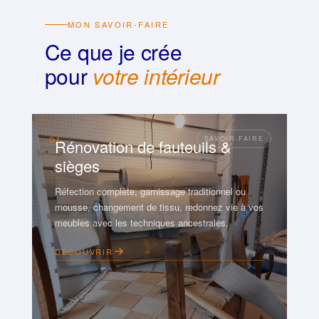
MON SAVOIR-FAIRE
Ce que je crée
pour
votre intérieur
01
Rénovation de fauteuils &
sièges
Réfection complète, garnissage traditionnel ou
mousse, changement de tissu, redonnez vie à vos
meubles avec les techniques ancestrales.
DÉCOUVRIR