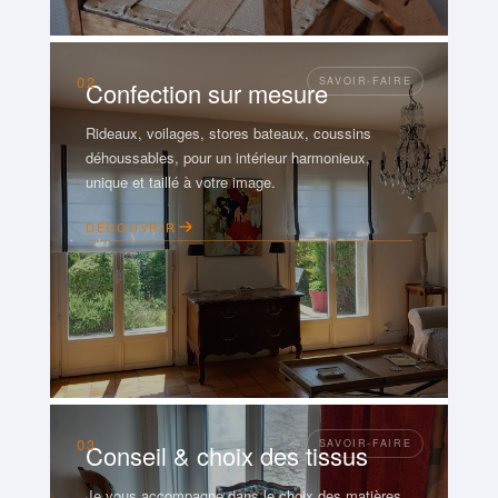
02
Confection sur mesure
Rideaux, voilages, stores bateaux, coussins
déhoussables, pour un intérieur harmonieux,
unique et taillé à votre image.
DÉCOUVRIR
03
Conseil & choix des tissus
Je vous accompagne dans le choix des matières,