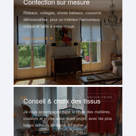
Confection sur mesure
Rideaux, voilages, stores bateaux, coussins
déhoussables, pour un intérieur harmonieux,
unique et taillé à votre image.
DÉCOUVRIR
03
Conseil & choix des tissus
Je vous accompagne dans le choix des matières,
couleurs et styles selon votre projet, avec les plus
beaux éditeurs de tissus à l’atelier.