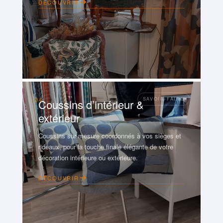
DÉCOUVRIR
04
Coussins d’intérieur &
extérieur
Coussins sur mesure coordonnés à vos sièges et
rideaux, pour la touche finale élégante de votre
décoration intérieure ou extérieure.
DÉCOUVRIR