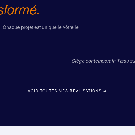
sformé.
n. Chaque projet est unique le vôtre le
Siège contemporain Tissu s
AVANT
APRÈS
VOIR TOUTES MES RÉALISATIONS →