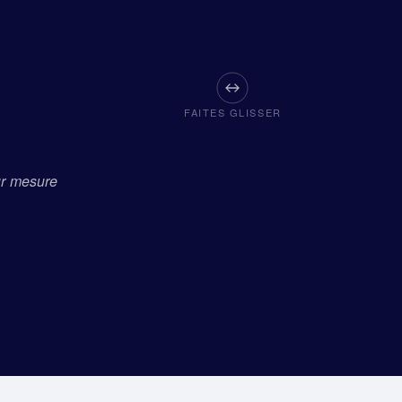
FAITES GLISSER
ur mesure
APRÈS