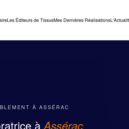
aire
Les Éditeurs de Tissus
Mes Dernières Réalisations
L'Actuali
UBLEMENT À ASSÉRAC
ratrice à
Assérac