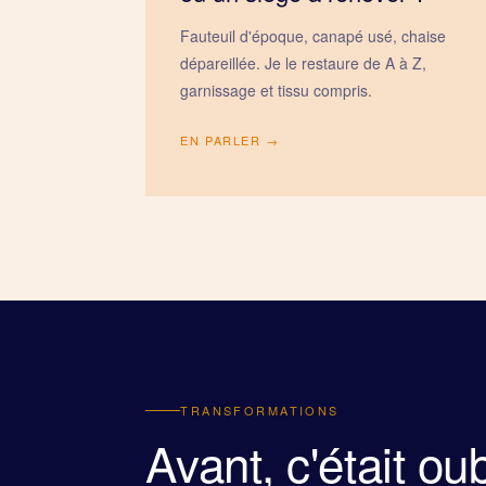
Fauteuil d'époque, canapé usé, chaise
dépareillée. Je le restaure de A à Z,
garnissage et tissu compris.
EN PARLER →
TRANSFORMATIONS
Avant, c'était o