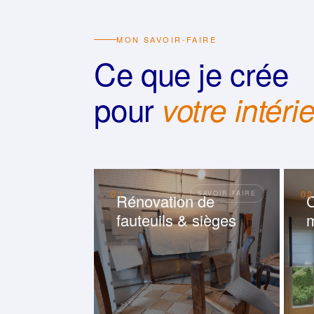
MON SAVOIR-FAIRE
Ce que je crée
pour
votre intéri
01
02
Rénovation de
C
fauteuils & sièges