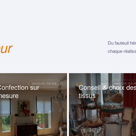
eur
Du fauteuil hé
chaque réalisa
03
onfection sur
Conseil & choix de
mesure
tissus