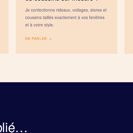
Je confectionne rideaux, voilages, stores et
coussins taillés exactement à vos fenêtres
et à votre style.
EN PARLER →
ublié…